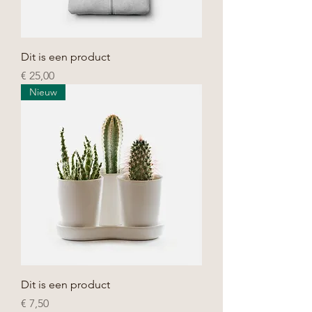
Dit is een product
Prijs
€ 25,00
Nieuw
Dit is een product
Prijs
€ 7,50