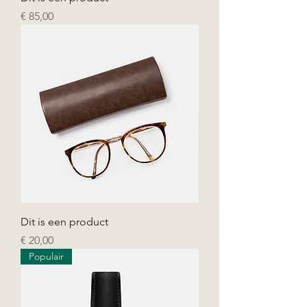
Prijs
€ 85,00
Dit is een product
Prijs
€ 20,00
Populair