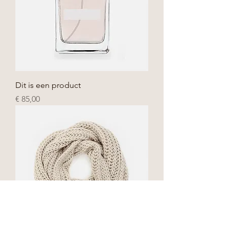
Dit is een product
Prijs
€ 85,00