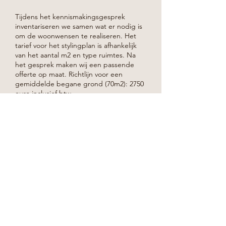
Tijdens het kennismakingsgesprek
inventariseren we samen wat er nodig is
om de woonwensen te realiseren. Het
tarief voor het stylingplan is afhankelijk
van het aantal m2 en type ruimtes. Na
het gesprek maken wij een passende
offerte op maat. Richtlijn voor een
gemiddelde begane grond (70m2): 2750
euro inclusief btw.
Wil je toch meer, dan zou het
Interieurplan Compleet een optie voor
je kunnen zijn:
1. KENNISMAKINGSGESPREK
2. VISIE EN STIJLVOORKEUREN SESSIE