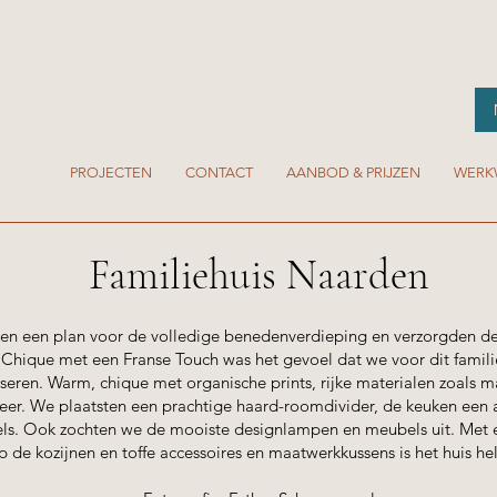
PROJECTEN
CONTACT
AANBOD & PRIJZEN
WERK
Familiehuis Naarden
n een plan voor de volledige benedenverdieping en verzorgden de
 Chique met een Franse Touch was het gevoel dat we voor dit famil
iseren. Warm, chique met organische prints, rijke materialen zoals
eer. We plaatsten een prachtige haard-roomdivider, de keuken een 
els. Ook zochten we de mooiste designlampen en meubels uit. Met
p de kozijnen en toffe accessoires en maatwerkkussens is het huis he