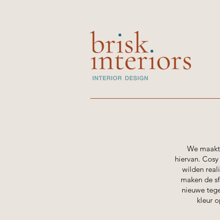
We maakte
hiervan. Cosy
wilden real
maken de sf
nieuwe teg
kleur o