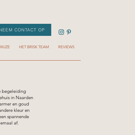
NEEM CONTACT OP
WIJZE
HET BRISK TEAM
REVIEWS
 begeleiding
iehuis in Naarden
 marmer en goud
andere kleur en
 een spannende
lemaal af.